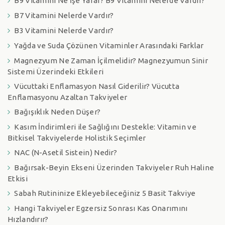
B9 Vitamini Ne İşe Yarar? B9 Vitamini Nelerde Vardır?
B7 Vitamini Nelerde Vardır?
B3 Vitamini Nelerde Vardır?
Yağda ve Suda Çözünen Vitaminler Arasındaki Farklar
Magnezyum Ne Zaman İçilmelidir? Magnezyumun Sinir
Sistemi Üzerindeki Etkileri
Vücuttaki Enflamasyon Nasıl Giderilir? Vücutta
Enflamasyonu Azaltan Takviyeler
Bağışıklık Neden Düşer?
Kasım İndirimleri ile Sağlığını Destekle: Vitamin ve
Bitkisel Takviyelerde Holistik Seçimler
NAC (N-Asetil Sistein) Nedir?
Bağırsak-Beyin Ekseni Üzerinden Takviyeler Ruh Haline
Etkisi
Sabah Rutininize Ekleyebileceğiniz 5 Basit Takviye
Hangi Takviyeler Egzersiz Sonrası Kas Onarımını
Hızlandırır?