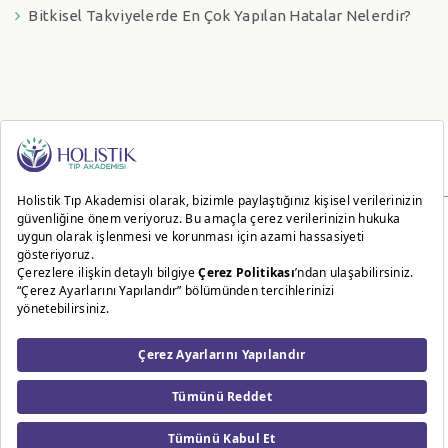
Bitkisel Takviyelerde En Çok Yapılan Hatalar Nelerdir?
2020 © Tüm hakları Holistik Tıp Akademisi tarafından saklıdır. İzin alınmaksızın hiçbir
içerik ve görsel kullanılamaz.
Bu site 256 Bit SSL sertifikası ile korunmaktadır.