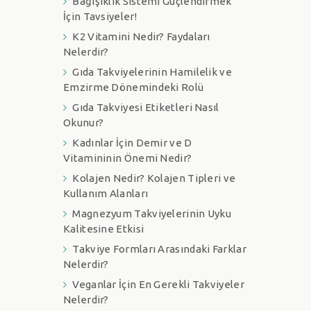
Bağışıklık Sistemi Güçlendirmek
İçin Tavsiyeler!
K2 Vitamini Nedir? Faydaları
Nelerdir?
Gıda Takviyelerinin Hamilelik ve
Emzirme Dönemindeki Rolü
Gıda Takviyesi Etiketleri Nasıl
Okunur?
Kadınlar İçin Demir ve D
Vitamininin Önemi Nedir?
Kolajen Nedir? Kolajen Tipleri ve
Kullanım Alanları
Magnezyum Takviyelerinin Uyku
Kalitesine Etkisi
Takviye Formları Arasındaki Farklar
Nelerdir?
Veganlar İçin En Gerekli Takviyeler
Nelerdir?